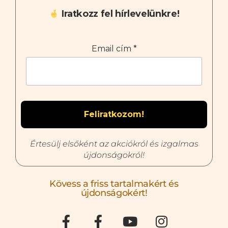
Iratkozz fel hírlevelünkre!
Email cím
*
Értesülj elsőként az akciókról és izgalmas
újdonságokról!
Kövess a friss tartalmakért és
újdonságokért!