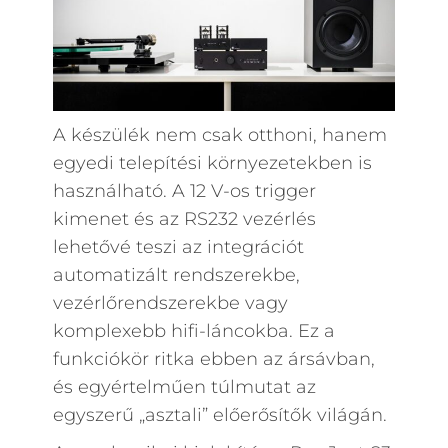
A készülék nem csak otthoni, hanem
egyedi telepítési környezetekben is
használható. A 12 V-os trigger
kimenet és az RS232 vezérlés
lehetővé teszi az integrációt
automatizált rendszerekbe,
vezérlőrendszerekbe vagy
komplexebb hifi-láncokba. Ez a
funkciókör ritka ebben az ársávban,
és egyértelműen túlmutat az
egyszerű „asztali” előerősítők világán.