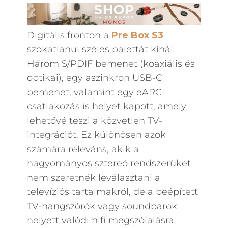
Digitális fronton a
Pre Box S3
szokatlanul széles palettát kínál.
Három S/PDIF bemenet (koaxiális és
optikai), egy aszinkron USB-C
bemenet, valamint egy eARC
csatlakozás is helyet kapott, amely
lehetővé teszi a közvetlen TV-
integrációt. Ez különösen azok
számára releváns, akik a
hagyományos sztereó rendszerüket
nem szeretnék leválasztani a
televíziós tartalmakról, de a beépített
TV-hangszórók vagy soundbarok
helyett valódi hifi megszólalásra