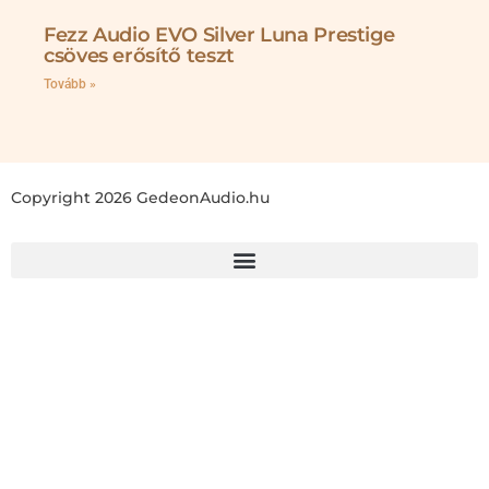
Fezz Audio EVO Silver Luna Prestige
csöves erősítő teszt
Tovább »
Copyright 2026 GedeonAudio.hu