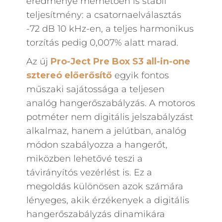
eredménye mérhetően is stabil
teljesítmény: a csatornaelválasztás
-72 dB 10 kHz-en, a teljes harmonikus
torzítás pedig 0,007% alatt marad.
Az új
Pro-Ject Pre Box S3 all-in-one
sztereó előerősítő
egyik fontos
műszaki sajátossága a teljesen
analóg hangerőszabályzás. A motoros
potméter nem digitális jelszabályzást
alkalmaz, hanem a jelútban, analóg
módon szabályozza a hangerőt,
miközben lehetővé teszi a
távirányítós vezérlést is. Ez a
megoldás különösen azok számára
lényeges, akik érzékenyek a digitális
hangerőszabályzás dinamikára