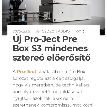
2026.02.09.
By
GEDEON AUDIO
Off
Új Pro-Ject Pre
Box S3 mindenes
sztereó előerősítő
A
Pro-Ject
kínálatában a Pre Box
sorozat régóta azt a célt szolgálja,
hogy kis méretben, de technikailag
komolyan vehető megoldásokat
nyújtson azoknak, akik nem
szeretnének kompromisszumot kötni