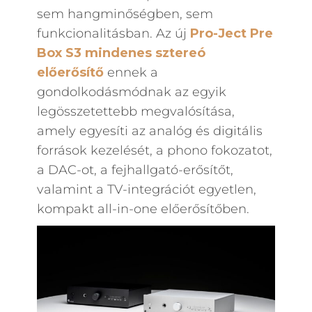
sem hangminőségben, sem
funkcionalitásban. Az új
Pro-Ject Pre
Box S3 mindenes sztereó
előerősítő
ennek a
gondolkodásmódnak az egyik
legösszetettebb megvalósítása,
amely egyesíti az analóg és digitális
források kezelését, a phono fokozatot,
a DAC-ot, a fejhallgató-erősítőt,
valamint a TV-integrációt egyetlen,
kompakt all-in-one előerősítőben.