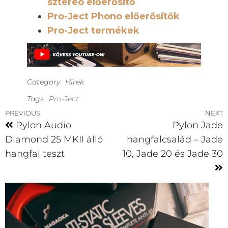
sztereó előerősítő
Pro-Ject Phono előerősítők
Pro-Ject termékek
Category
Hírek
Tags
Pro-Ject
PREVIOUS
NEXT
Pylon Audio
Pylon Jade
Diamond 25 MKII álló
hangfalcsalád – Jade
hangfal teszt
10, Jade 20 és Jade 30