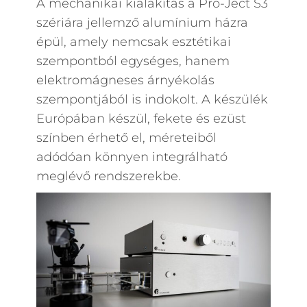
A mechanikai kialakítás a Pro-Ject S3
szériára jellemző alumínium házra
épül, amely nemcsak esztétikai
szempontból egységes, hanem
elektromágneses árnyékolás
szempontjából is indokolt. A készülék
Európában készül, fekete és ezüst
színben érhető el, méreteiből
adódóan könnyen integrálható
meglévő rendszerekbe.