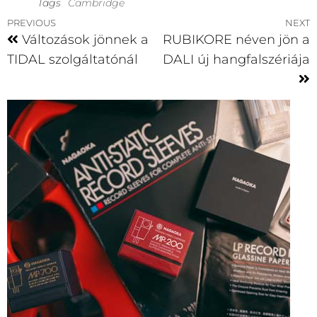
Tags
Cambridge
PREVIOUS
NEXT
Változások jönnek a
RUBIKORE néven jön a
TIDAL szolgáltatónál
DALI új hangfalszériája