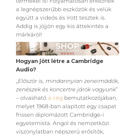
termékei is!
Folyamatosan érkeznek
a
legnépszerűbb eszköz
ök
és velük
együtt a
videós és írott tesztek is.
A
ddig is
jöjjön
egy kis áttekintés a
márkáról!
Hogyan jött létre a Cambridge
Audio?
„
Először is, mindannyian zeneimádók,
zenészek és koncertre járók vagyunk
”
– olvasható
a cég
bemutatkozójában,
melyet 1968-ban alapított egy csapat
frissen diplomázott Cambridge-i
egyetemista. Angol és nemzetközi
viszonylatban népszerű erősítők,