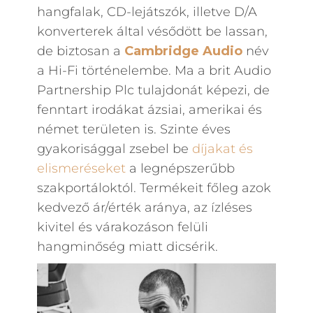
hangfalak, CD-lejátszók, illetve D/A
konverterek által vésődött be lassan,
de biztosan a
Cambridge Audio
név
a Hi-Fi történelembe. Ma a brit Audio
Partnership Plc tulajdonát képezi, de
fenntart irodákat ázsiai, amerikai és
német területen is. Szinte éves
gyakorisággal zsebel be
díjakat és
elismeréseket
a legnépszerűbb
szakportáloktól. Termékeit főleg azok
kedvező ár/érték aránya, az ízléses
kivitel és várakozáson felüli
hangminőség miatt dicsérik.