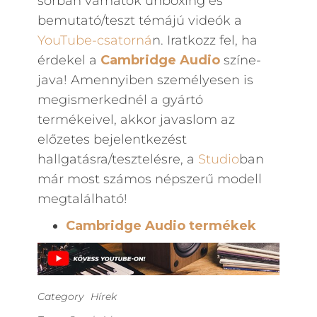
sorban várhatók unboxing és
bemutató/teszt témájú videók a
YouTube-csatorná
n. Iratkozz fel, ha
érdekel a
Cambridge Audio
színe-
java! Amennyiben személyesen is
megismerkednél a gyártó
termékeivel, akkor javaslom az
előzetes bejelentkezést
hallgatásra/tesztelésre, a
Studio
ban
már most számos népszerű modell
megtalálható!
Cambridge Audio termékek
Category
Hírek