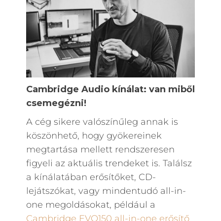
Cambridge Audio kínálat: van miből
csemegézni!
A cég sikere valószínűleg annak is
köszönhető, hogy gyökereinek
megtartása mellett rendszeresen
figyeli az aktuális trendeket is. Találsz
a kínálatában erősítőket, CD-
lejátszókat, vagy mindentudó all-in-
one megoldásokat, például a
Cambridge EVO150 all-in-one erősítő