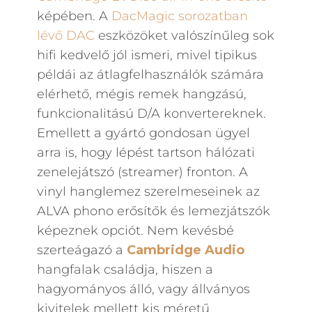
képében. A
DacMagic sorozatban
lévő DAC
eszközöket valószínűleg sok
hifi kedvelő jól ismeri, mivel tipikus
példái az átlagfelhasználók számára
elérhető, mégis remek hangzású,
funkcionalitású D/A konvertereknek.
Emellett a gyártó gondosan ügyel
arra is, hogy lépést tartson hálózati
zenelejátszó (streamer) fronton. A
vinyl hanglemez szerelmeseinek az
ALVA phono erősítők és lemezjátszók
képeznek opciót. Nem kevésbé
szerteágazó a
Cambridge Audio
hangfalak családja, hiszen a
hagyományos álló, vagy állványos
kivitelek mellett kis méretű