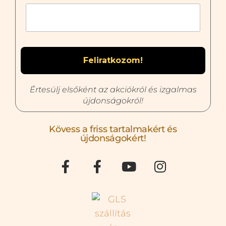
Értesülj elsőként az akciókról és izgalmas
újdonságokról!
Kövess a friss tartalmakért és
újdonságokért!