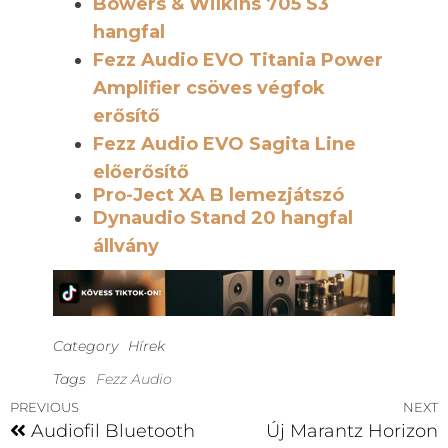
Bowers & Wilkins 705 S3
hangfal
Fezz Audio EVO Titania Power
Amplifier csöves végfok
erősítő
Fezz Audio EVO Sagita Line
előerősítő
Pro-Ject XA B lemezjátszó
Dynaudio Stand 20 hangfal
állvány
Category
Hírek
Tags
Fezz Audio
PREVIOUS
NEXT
Audiofil Bluetooth
Új Marantz Horizon