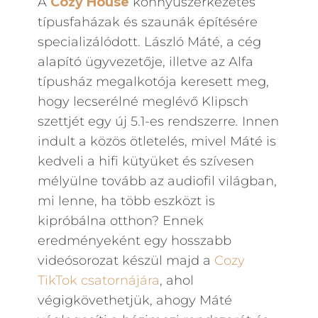
A
Cozy House
könnyűszerkezetes
típusfaházak és szaunák építésére
specializálódott. László Máté, a cég
alapító ügyvezetője, illetve az Alfa
típusház megalkotója keresett meg,
hogy lecserélné meglévő Klipsch
szettjét egy új 5.1-es rendszerre
.
Innen
indult a közös ötletelés, mivel Máté is
kedveli a hifi kütyüket és szívesen
mélyülne tovább az audiofil világban,
mi lenne, ha több eszközt is
kipróbálna otthon? Ennek
eredményeként egy hosszabb
videósorozat készül majd a
Cozy
TikTok csatornájára
, ahol
végigkövethetjük, ahogy Máté