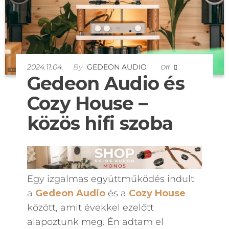
2024.11.04.
By
GEDEON AUDIO
Off
Gedeon Audio és
Cozy House –
közös hifi szoba
Egy izgalmas együttműködés indult
a
Gedeon Audio
és a
Cozy House
között, amit évekkel ezelőtt
alapoztunk meg. Én adtam el