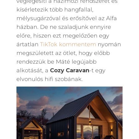
véglegesíti a házimozi rendszerét és
kísérletezik több hangfallal,
mélysugárzóval és erősítővel az Alfa
házban. De ne szaladjunk ennyire
előre, hiszen ezt megelőzően egy
ártatlan
TikTok kommentem
nyomán
megszületett az ötlet, hogy előbb
rendezzük be Máté legújabb
alkotását, a
Cozy Caravan
-t egy
elvonulós hifi szobának.