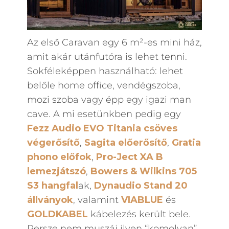
Az első Caravan egy 6 m²-es mini ház,
amit akár utánfutóra is lehet tenni.
Sokféleképpen használható: lehet
belőle home office, vendégszoba,
mozi szoba vagy épp egy igazi man
cave. A mi esetünkben pedig egy
Fezz Audio EVO Titania csöves
végerősítő
,
Sagita előerősítő
,
Gratia
phono előfok
,
Pro-Ject XA B
lemezjátszó
,
Bowers & Wilkins 705
S3 hangfal
ak,
Dynaudio Stand 20
állványok
, valamint
VIABLUE
és
GOLDKABEL
kábelezés került bele.
Persze nem muszáj ilyen “komolyan”