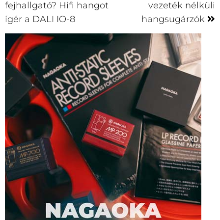
fejhallgató? Hifi hangot
vezeték nélküli
ígér a DALI IO-8
hangsugárzók