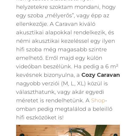
helyzetekre szoktam mondani, hogy
egy szoba „mélyerős”, vagy épp az
ellenkezője. A Caravan kiváló
akusztikai alapokkal rendelkezik, és
némi akusztikai kezeléssel egy ilyen
hifi szoba még magasabb szintre
emelhető. Erről majd egy külön
videóban beszélünk. Ha pedig a 6 m²
kevésnek bizonyulna, a
Cozy Caravan
nagyobb verziói (M, L, XL) közül is
választhatunk, vagy akár egyedi
méretet is rendelhetünk. A
Shop
-
omban pedig megtalálod a beleillő
hifi eszközöket is!