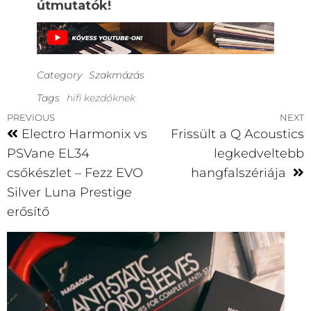
útmutatók!
Category
Szakmázás
Tags
hifi kezdőknek
PREVIOUS
NEXT
Electro Harmonix vs
Frissült a Q Acoustics
PSVane EL34
legkedveltebb
csőkészlet – Fezz EVO
hangfalszériája
Silver Luna Prestige
erősítő