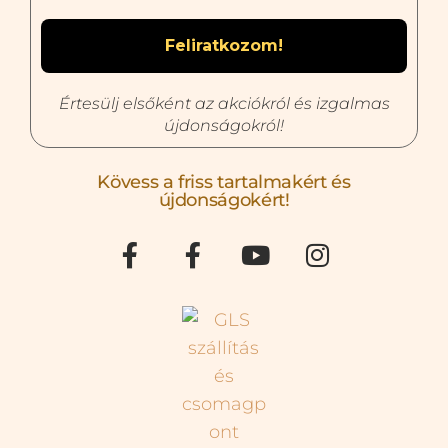
Értesülj elsőként az akciókról és izgalmas
újdonságokról!
Kövess a friss tartalmakért és
újdonságokért!