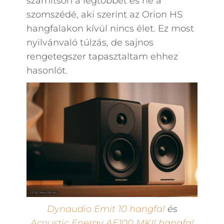
számítson a legtöbbet és ne a
szomszédé, aki szerint az Orion HS
hangfalakon kívül nincs élet. Ez most
nyilvánvaló túlzás, de sajnos
rengetegszer tapasztaltam ehhez
hasonlót.
Dynaudio Emit 10 hangfal
és
Acoustic Energy AE100 MKII hangfal