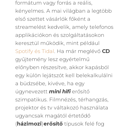
formátum vagy forrás a reális,
kényelmes. A mai világban a legtöbb
első szettet vásárlók főként a
streamelést kedvelik, amely telefonos
applikációkon és szolgáltatásokon
keresztül működik, mint például
Spotify és Tidal
. Ha már meglévő
CD
gyűjtemény lesz egyértelmű
előnyben részesítve, akkor kapásból
egy külön lejátszót kell belekalkulálni
a büdzsébe, kivéve, ha egy
úgynevezett
mini hifi
erősítő
szimpatikus. Filmnézés, térhangzás,
projektor és tv váltakozó használata
ugyancsak magától értetődő
(
házimozi
)
erősítő
típusok felé fog