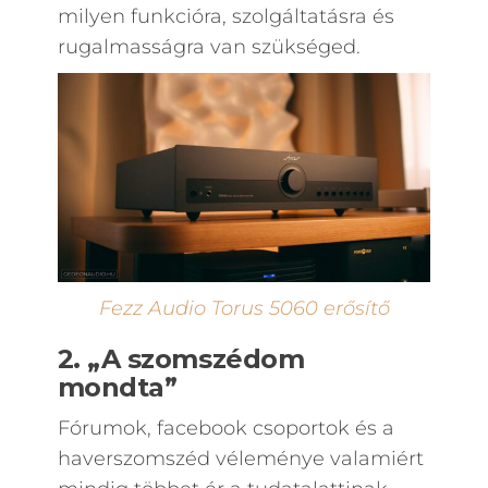
milyen funkcióra, szolgáltatásra és
rugalmasságra van szükséged.
Fezz Audio Torus 5060 erősítő
2. „A szomszédom
mondta”
Fórumok, facebook csoportok és a
haverszomszéd véleménye valamiért