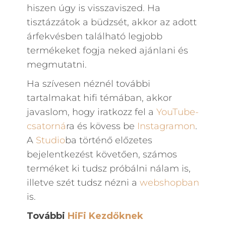
hiszen úgy is visszaviszed. Ha
tisztázzátok a büdzsét, akkor az adott
árfekvésben található legjobb
termékeket fogja neked ajánlani és
megmutatni.
Ha szívesen néznél további
tartalmakat hifi témában, akkor
javaslom, hogy iratkozz fel a
YouTube-
csatorná
ra és kövess be
Instagramon
.
A
Studio
ba történő előzetes
bejelentkezést követően, számos
terméket ki tudsz próbálni nálam is,
illetve szét tudsz nézni a
webshopban
is.
További
HiFi Kezdőknek