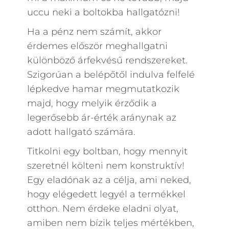
uccu neki a boltokba hallgatózni!
Ha a pénz nem számít, akkor
érdemes először meghallgatni
különböző árfekvésű rendszereket.
Szigorúan a belépőtől indulva felfelé
lépkedve hamar megmutatkozik
majd, hogy melyik érződik a
legerősebb ár-érték aránynak az
adott hallgató számára.
Titkolni egy boltban, hogy mennyit
szeretnél költeni nem konstruktív!
Egy eladónak az a célja, ami neked,
hogy elégedett legyél a termékkel
otthon. Nem érdeke eladni olyat,
amiben nem bízik teljes mértékben,