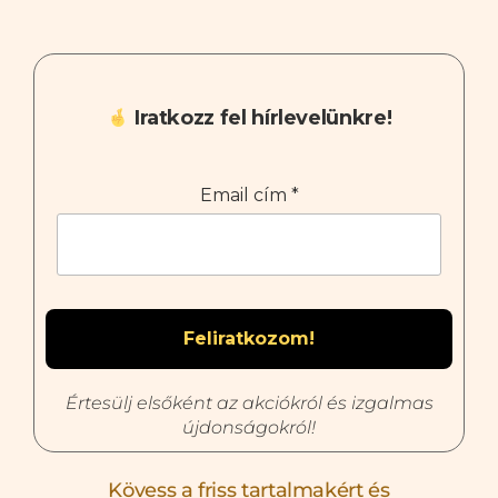
Iratkozz fel hírlevelünkre!
Email cím
*
Értesülj elsőként az akciókról és izgalmas
újdonságokról!
Kövess a friss tartalmakért és