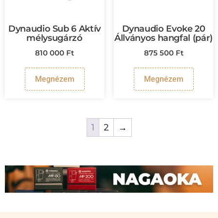
Dynaudio Sub 6 Aktív
Dynaudio Evoke 20
mélysugárzó
Állványos hangfal (pár)
810 000
Ft
875 500
Ft
Megnézem
Megnézem
1
2
→