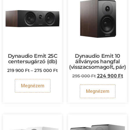
Dynaudio Emit 25C
Dynaudio Emit 10
centersugárzó (db)
állványos hangfal
(visszacsomagolt, pár)
219 900
Ft
–
275 000
Ft
295 000
Ft
224 900
Ft
Megnézem
Megnézem