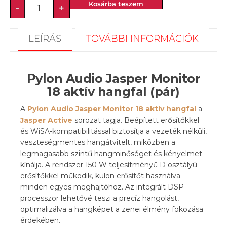
Kosárba teszem
-
+
LEÍRÁS
TOVÁBBI INFORMÁCIÓK
Pylon Audio Jasper Monitor
18 aktív hangfal (pár)
A
Pylon Audio Jasper Monitor 18 aktív
hangfal
a
Jasper Active
sorozat tagja. Beépített erősítőkkel
és WiSA-kompatibilitással biztosítja a vezeték nélküli,
veszteségmentes hangátvitelt, miközben a
legmagasabb szintű hangminőséget és kényelmet
kínálja. A rendszer 150 W teljesítményű D osztályú
erősítőkkel működik, külön erősítőt használva
minden egyes meghajtóhoz. Az integrált DSP
processzor lehetővé teszi a precíz hangolást,
optimalizálva a hangképet a zenei élmény fokozása
érdekében.