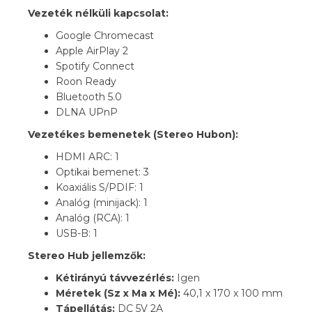
Vezeték nélküli kapcsolat:
Google Chromecast
Apple AirPlay 2
Spotify Connect
Roon Ready
Bluetooth 5.0
DLNA UPnP
Vezetékes bemenetek (Stereo Hubon):
HDMI ARC: 1
Optikai bemenet: 3
Koaxiális S/PDIF: 1
Analóg (minijack): 1
Analóg (RCA): 1
USB-B: 1
Stereo Hub jellemzők:
Kétirányú távvezérlés:
Igen
Méretek (Sz x Ma x Mé):
40,1 x 170 x 100 mm
Tápellátás:
DC 5V 2A