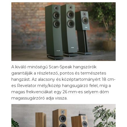
A kiváló minőségű Scan-Speak hangszórók
garantálják a részletező, pontos és természetes
hangzást. Az alacsony és középtartományért 18 cm-
es Revelator mély/közép hangsugárzó felel, míg a
magas frekvenciákat egy 26 mm-es selyem dóm
magassugárzóró adja vissza.