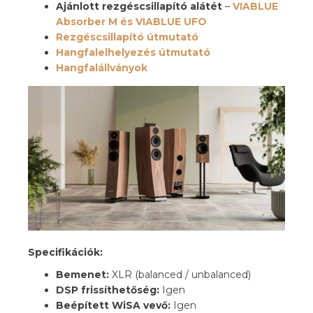
Ajánlott rezgéscsillapító alátét
–
VIABLUE
Absorber M és VIABLUE UFO
Rezgéscsillapító útmutató
Hangfalelhelyezés útmutató
Hangfalállványok
Specifikációk:
Bemenet:
XLR (balanced / unbalanced)
DSP frissíthetőség:
Igen
Beépített WiSA vevő:
Igen