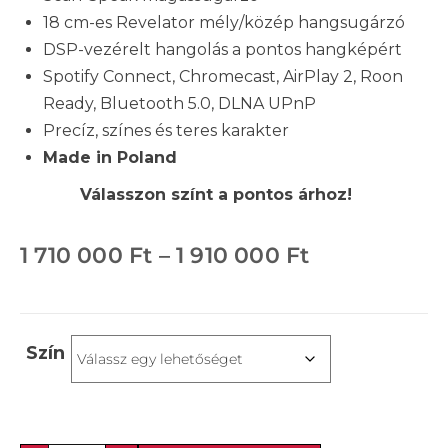
18 cm-es Revelator mély/közép hangsugárzó
DSP-vezérelt hangolás a pontos hangképért
Spotify Connect, Chromecast, AirPlay 2, Roon
Ready, Bluetooth 5.0, DLNA UPnP
Precíz, színes és teres karakter
Made in Poland
Válasszon színt a pontos árhoz!
1 710 000
Ft
–
1 910 000
Ft
Szín