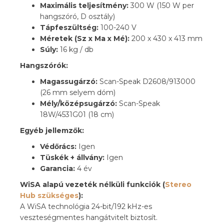
Maximális teljesítmény:
300 W (150 W per
hangszóró, D osztály)
Tápfeszültség:
100-240 V
Méretek (Sz x Ma x Mé):
200 x 430 x 413 mm
Súly:
16 kg / db
Hangszórók:
Magassugárzó:
Scan-Speak D2608/913000
(26 mm selyem dóm)
Mély/középsugárzó:
Scan-Speak
18W/4531G01 (18 cm)
Egyéb jellemzők:
Védőrács:
Igen
Tüskék + állvány:
Igen
Garancia:
4 év
WiSA alapú vezeték nélküli funkciók (
Stereo
Hub szükséges
):
A WiSA technológia 24-bit/192 kHz-es
veszteségmentes hangátvitelt biztosít.