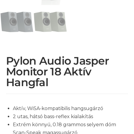
Pylon Audio Jasper
Monitor 18 Aktív
Hangfal
Aktív, WiSA-kompatibilis hangsugárzó
2 utas, hátsó bass-reflex kialakítás
Extrém könnyű, 0.18 grammos selyem dóm
Scan-Speak magassugárzó