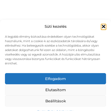
Süti kezelés
A legjobb élmény biztosítása érdekében olyan technológiákat
használunk, mint a cookie-k az eszközadatok tárolására és/vagy
eléréséhez. Ha beleegyezik ezekbe a technológiákba, akkor olyan
adatokat dolgozhatunk fel ezen az oldalon, mint a böngészési
viselkedés vagy az egyedi azonosítók. A hozzájárulás elmulasztása
vagy visszavonása bizonyos funkciókat és funkciókat hátrányosan
érinthet.
Elfogadom
Elutasítom
Beállítások