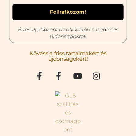
Értesülj elsőként az akciókról és izgalmas
újdonságokról!
Kövess a friss tartalmakért és
újdonságokért!