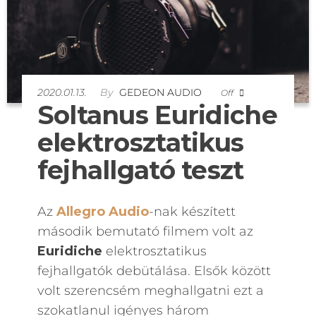
2020.01.13.
By
GEDEON AUDIO
Off
Soltanus Euridiche
elektrosztatikus
fejhallgató teszt
Az
Allegro Audio
-nak készített
második bemutató filmem volt az
Euridiche
elektrosztatikus
fejhallgatók debütálása. Elsők között
volt szerencsém meghallgatni ezt a
szokatlanul igényes három