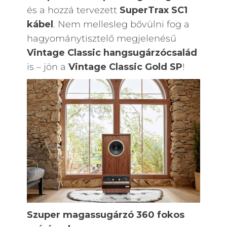
és a hozzá tervezett
SuperTrax SC1
kábel
. Nem mellesleg bővülni fog a
hagyománytisztelő megjelenésű
Vintage Classic hangsugárzócsalád
is – jön a
Vintage Classic Gold SP
!
Szuper magassugárzó 360 fokos