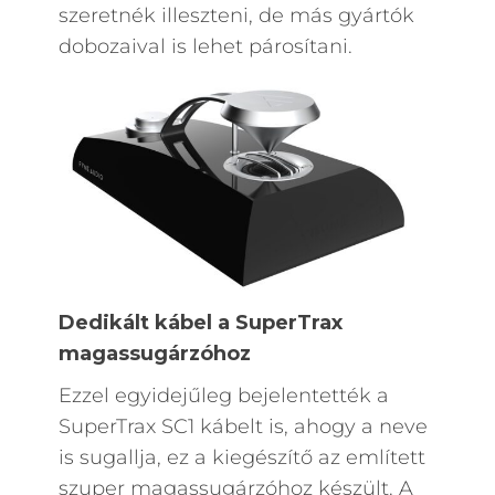
szeretnék illeszteni, de más gyártók
dobozaival is lehet párosítani.
Dedikált kábel a SuperTrax
magassugárzóhoz
Ezzel egyidejűleg bejelentették a
SuperTrax SC1 kábelt is, ahogy a neve
is sugallja, ez a kiegészítő az említett
szuper magassugárzóhoz készült. A