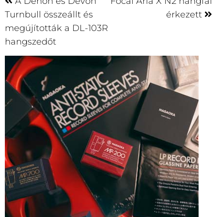
A Denon és Devon
Focal Aria X N2 hangfal
Turnbull összeállt és
érkezett
megújították a DL-103R
hangszedőt