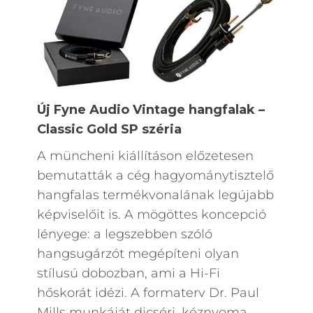
Új Fyne Audio Vintage hangfalak –
Classic Gold SP széria
A müncheni kiállításon előzetesen
bemutatták a cég hagyománytisztelő
hangfalas termékvonalának legújabb
képviselőit is. A mögöttes koncepció
lényege: a legszebben szóló
hangsugárzót megépíteni olyan
stílusú dobozban, ami a Hi-Fi
hőskorát idézi. A formaterv Dr. Paul
Mills munkáját dicséri, kéznyoma