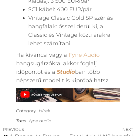
kiadás): 3 500 EUR/pár
SC1 kábel: 400 EUR/pár
Vintage Classic Gold SP szériás
hangfalak: ősszel derül ki, a
Classic és Vintage közti árakra
lehet számítani.
Ha kíváncsi vagy a
Fyne Audio
hangsugárzókra, akkor foglalj
időpontot és a
Studio
ban több
népszerű modellt is kipróbálhatsz!
Category
Hírek
Tags
fyne audio
PREVIOUS
NEXT