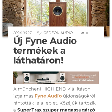
2024.06.27.
By
GEDEON AUDIO
Off
Új Fyne Audio
termékek a
láthatáron!
A müncheni HIGH END kiállításon
izgalmas
Fyne Audio
újdonságokról
rántották le a leplet. Közéjük tartozik
a
SuperTrax szuper magassugárzó