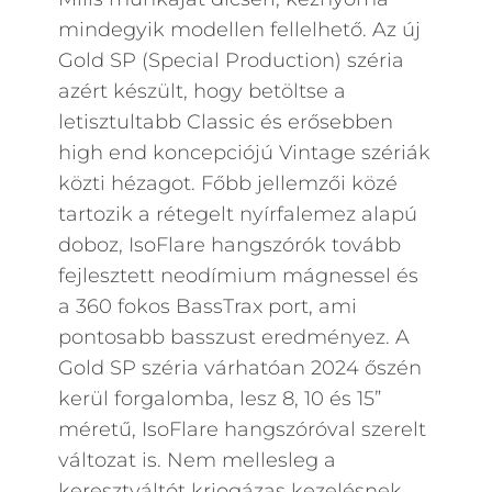
mindegyik modellen fellelhető. Az új
Gold SP (Special Production) széria
azért készült, hogy betöltse a
letisztultabb Classic és erősebben
high end koncepciójú Vintage szériák
közti hézagot. Főbb jellemzői közé
tartozik a rétegelt nyírfalemez alapú
doboz, IsoFlare hangszórók tovább
fejlesztett neodímium mágnessel és
a 360 fokos BassTrax port, ami
pontosabb basszust eredményez. A
Gold SP széria várhatóan 2024 őszén
kerül forgalomba, lesz 8, 10 és 15”
méretű, IsoFlare hangszóróval szerelt
változat is. Nem mellesleg a
keresztváltót kriogázas kezelésnek