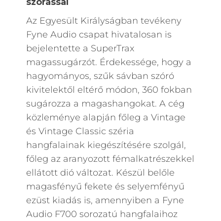
szórással
Az Egyesült Királyságban tevékeny
Fyne Audio csapat hivatalosan is
bejelentette a SuperTrax
magassugárzót. Érdekessége, hogy a
hagyományos, szűk sávban szóró
kivitelektől eltérő módon, 360 fokban
sugározza a magashangokat. A cég
közleménye alapján főleg a Vintage
és Vintage Classic széria
hangfalainak kiegészítésére szolgál,
főleg az aranyozott fémalkatrészekkel
ellátott dió változat. Készül belőle
magasfényű fekete és selyemfényű
ezüst kiadás is, amennyiben a Fyne
Audio F700 sorozatú hangfalaihoz