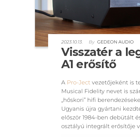
2023.10.13.
By
GEDEON AUDIO
Visszatér a le
A1 erősítő
A
Pro-Ject
vezetőjeként is t
Musical Fidelity nevet is szá
„hőskori” hifi berendezéseke
Ugyanis újra gyártani kezdté
először 1984-ben debütált 
osztályú integrált erősítője v