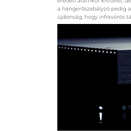
eredeti áramkör kivitelét, d
a hangerőszabályzó pedig a
újdonság, hogy infravörös tá