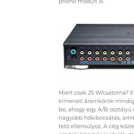
phono modult is.
Miért csak 25 W/csatorna? E
kimeneti áramkörök mindig 
be, ahogy egy A/B osztályú
nagyobb hőkibocsátás, amit
tető ellensúlyoz. A cég köz