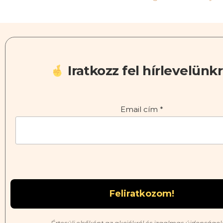
Iratkozz fel hírlevelünkr
Email cím
*
Értesülj elsőként az akciókról és izgalmas újdonságok