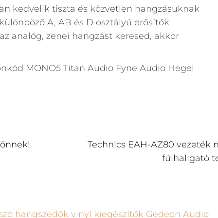
kan kedvelik tiszta és közvetlen hangzásuknak
különböző A, AB és D osztályú erősítők
az analóg, zenei hangzást keresed, akkor
jönnek!
Technics EAH-AZ80 vezeték n
fülhallgató t