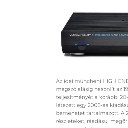
Az idei müncheni HIGH END k
megszólalásig hasonlít az 19
teljesítményét a korábbi 20
létezett egy 2008-as kiadású
bemenetet tartalmazott. A 2
részleteket, ráadásul megő