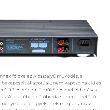
nnek fő oka az A osztályú működés, a
bekapcsolt állapotúak, nem kapcsolnak ki és
 erősítő esetében. E működés mellékhatása a
 az A1 esetében hűtőborda szerepet betöltő
leménye alapján igyekeztek megtartani az