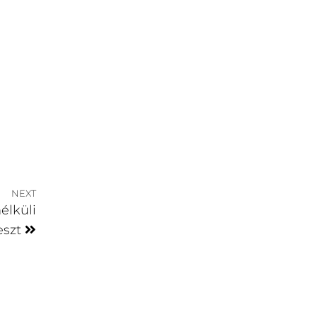
NEXT
élküli
eszt