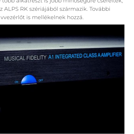
e több alkatrészt is jobb minőségűre cseréltek,
z ALPS RK szériájából származik. További
vvezérlőt is mellékelnek hozzá.