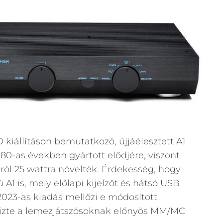
iállításon bemutatkozó, újjáélesztett A1
80-as években gyártott elődjére, viszont
-ról 25 wattra növelték. Érdekesség, hogy
 A1 is, mely előlapi kijelzőt és hátsó USB
023-as kiadás mellőzi e módosított
rizte a lemezjátszósoknak előnyös MM/MC