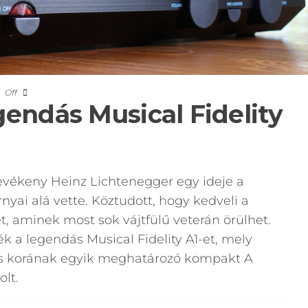
Off
gendás Musical Fidelity
evékeny Heinz Lichtenegger egy ideje a
rnyai alá vette. Köztudott, hogy kedveli a
t, aminek most sok vájtfülű veterán örülhet.
k a legendás Musical Fidelity A1-et, mely
és korának egyik meghatározó kompakt A
olt.