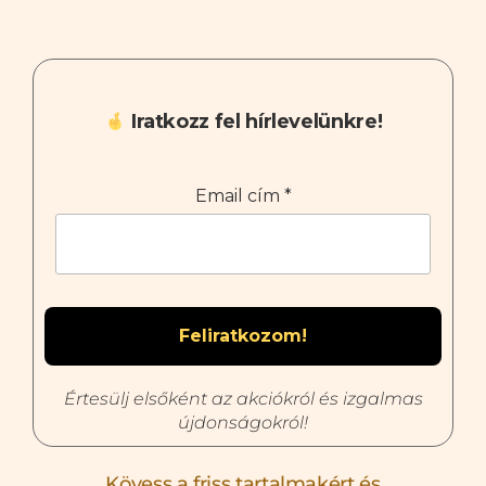
Iratkozz fel hírlevelünkre!
Email cím
*
Értesülj elsőként az akciókról és izgalmas
újdonságokról!
Kövess a friss tartalmakért és