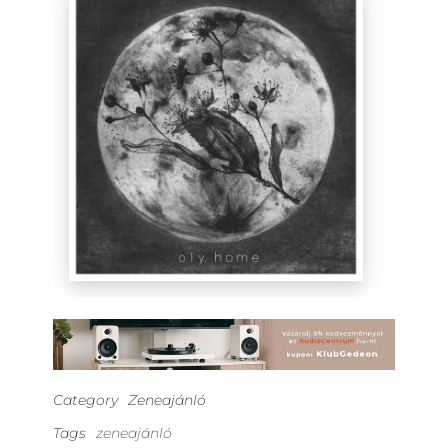
Category
Zeneajánló
Tags
zeneajánló