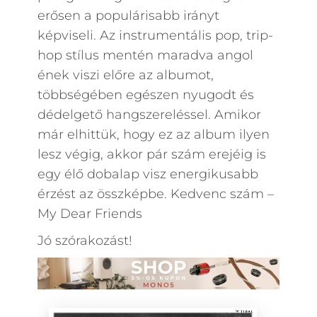
erősen a populárisabb irányt
képviseli. Az instrumentális pop, trip-
hop stílus mentén maradva angol
ének viszi előre az albumot,
többségében egészen nyugodt és
dédelgető hangszereléssel. Amikor
már elhittük, hogy ez az album ilyen
lesz végig, akkor pár szám erejéig is
egy élő dobalap visz energikusabb
érzést az összképbe. Kedvenc szám –
My Dear Friends
Jó szórakozást!