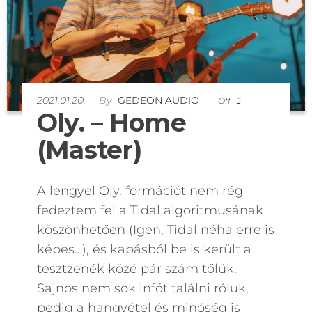
2021.01.20.
By
GEDEON AUDIO
Off
Oly. – Home
(Master)
A lengyel Oly. formációt nem rég
fedeztem fel a Tidal algoritmusának
köszönhetően (Igen, Tidal néha erre is
képes…), és kapásból be is került a
tesztzenék közé pár szám tőlük.
Sajnos nem sok infót találni róluk,
pedig a hangvétel és minőség is