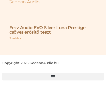
Fezz Audio EVO Silver Luna Prestige
csöves erősítő teszt
Tovább »
Copyright 2026 GedeonAudio.hu