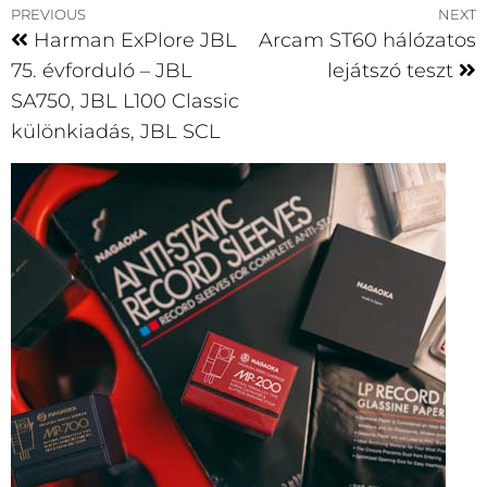
PREVIOUS
NEXT
Harman ExPlore JBL
Arcam ST60 hálózatos
75. évforduló – JBL
lejátszó teszt
SA750, JBL L100 Classic
különkiadás, JBL SCL