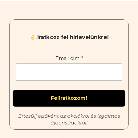
Iratkozz fel hírlevelünkre!
Email cím
*
Értesülj elsőként az akciókról és izgalmas
újdonságokról!