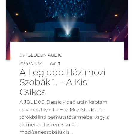
By
GEDEON AUDIO
2020.05.27.
Off
A Legjobb Házimozi
Szobák 1. – A Kis
Csíkos
A JBL L100 Classic videó után kaptam
egy meghívást a HáziMoziStudio.hu
törökbálinti bemutatótermébe, vagyis
termeibe, hiszen 5 külön
mozi/zeneszobájuk is…