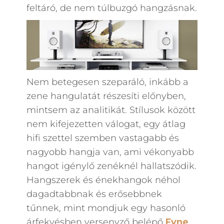
feltáró, de nem túlbuzgó hangzásnak.
Nem betegesen szeparáló, inkább a
zene hangulatát részesíti előnyben,
mintsem az analitikát. Stílusok között
nem kifejezetten válogat, egy átlag
hifi szettel szemben vastagabb és
nagyobb hangja van, ami vékonyabb
hangot igénylő zenéknél hallatszódik.
Hangszerek és énekhangok néhol
dagadtabbnak és erősebbnek
tűnnek, mint mondjuk egy hasonló
árfekvésben versenyző belépő
Fyne