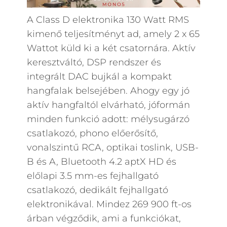
A Class D elektronika 130 Watt RMS
kimenő teljesítményt ad, amely 2 x 65
Wattot küld ki a két csatornára. Aktív
keresztváltó, DSP rendszer és
integrált DAC bujkál a kompakt
hangfalak belsejében. Ahogy egy jó
aktív hangfaltól elvárható, jóformán
minden funkció adott: mélysugárzó
csatlakozó, phono előerősítő,
vonalszintű RCA, optikai toslink, USB-
B és A, Bluetooth 4.2 aptX HD és
előlapi 3.5 mm-es fejhallgató
csatlakozó, dedikált fejhallgató
elektronikával. Mindez 269 900 ft-os
árban végződik, ami a funkciókat,