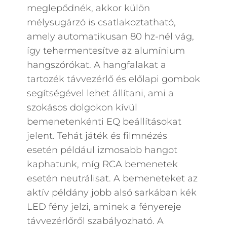
meglepődnék, akkor külön
mélysugárzó is csatlakoztatható,
amely automatikusan 80 hz-nél vág,
így tehermentesítve az alumínium
hangszórókat. A hangfalakat a
tartozék távvezérlő és előlapi gombok
segítségével lehet állítani, ami a
szokásos dolgokon kívül
bemenetenkénti EQ beállításokat
jelent. Tehát játék és filmnézés
esetén például izmosabb hangot
kaphatunk, míg RCA bemenetek
esetén neutrálisat. A bemeneteket az
aktív példány jobb alsó sarkában kék
LED fény jelzi, aminek a fényereje
távvezérlőről szabályozható. A