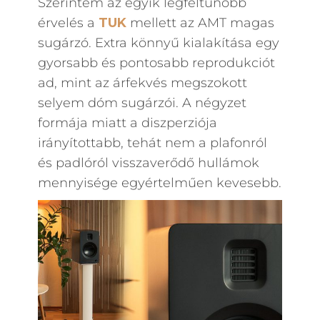
Szerintem az egyik legfeltűnőbb
érvelés a
TUK
mellett az AMT magas
sugárzó. Extra könnyű kialakítása egy
gyorsabb és pontosabb reprodukciót
ad, mint az árfekvés megszokott
selyem dóm sugárzói. A négyzet
formája miatt a diszperziója
irányítottabb, tehát nem a plafonról
és padlóról visszaverődő hullámok
mennyisége egyértelműen kevesebb.