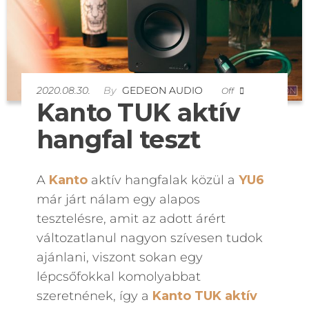
2020.08.30.
By
GEDEON AUDIO
Off
Kanto TUK aktív
hangfal teszt
A
Kanto
aktív hangfalak közül a
YU6
már járt nálam egy alapos
tesztelésre, amit az adott árért
változatlanul nagyon szívesen tudok
ajánlani, viszont sokan egy
lépcsőfokkal komolyabbat
szeretnének, így a
Kanto
TUK
aktív