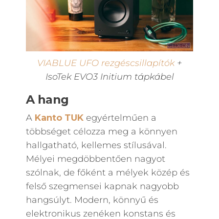
VIABLUE UFO rezgéscsillapítók
+
IsoTek EVO3 Initium tápkábel
A hang
A
Kanto
TUK
egyértelműen a
többséget célozza meg a könnyen
hallgatható, kellemes stílusával.
Mélyei megdöbbentően nagyot
szólnak, de főként a mélyek közép és
felső szegmensei kapnak nagyobb
hangsúlyt. Modern, könnyű és
elektronikus zenéken konstans és