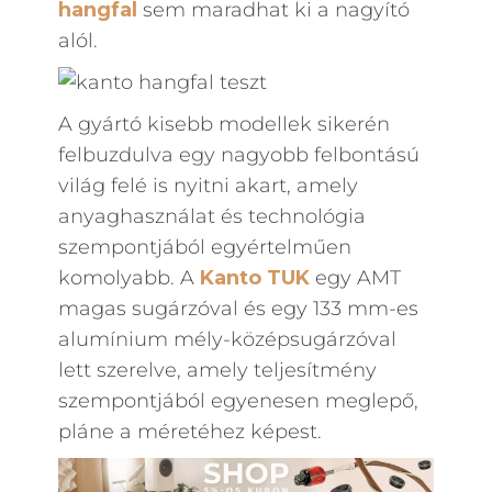
hangfal
sem maradhat ki a nagyító
alól.
A gyártó kisebb modellek sikerén
felbuzdulva egy nagyobb felbontású
világ felé is nyitni akart, amely
anyaghasználat és technológia
szempontjából egyértelműen
komolyabb. A
Kanto
TUK
egy AMT
magas sugárzóval és egy 133 mm-es
alumínium mély-középsugárzóval
lett szerelve, amely teljesítmény
szempontjából egyenesen meglepő,
pláne a méretéhez képest.