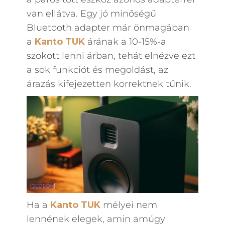
van ellátva. Egy jó minőségű
Bluetooth adapter már önmagában
a
Kanto
TUK
árának a 10-15%-a
szokott lenni árban, tehát elnézve ezt
a sok funkciót és megoldást, az
árazás kifejezetten korrektnek tűnik.
Ha a
Kanto
TUK
mélyei nem
lennének elegek, amin amúgy