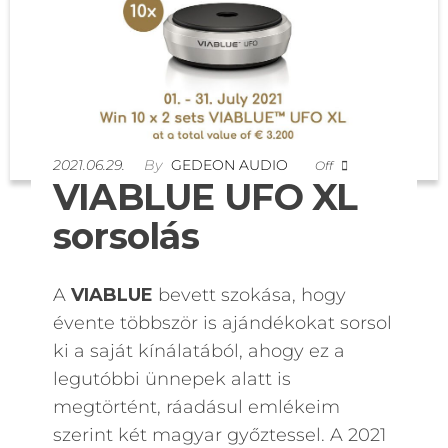
2021.06.29.
By
GEDEON AUDIO
Off
VIABLUE UFO XL
sorsolás
A
VIABLUE
bevett szokása, hogy
évente többször is ajándékokat sorsol
ki a saját kínálatából, ahogy ez a
legutóbbi ünnepek alatt is
megtörtént, ráadásul emlékeim
szerint két magyar győztessel. A 2021