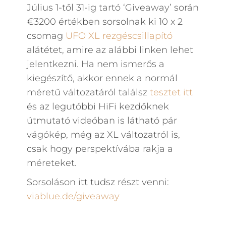
Július 1-től 31-ig tartó ‘Giveaway’ során
€3200 értékben sorsolnak ki 10 x 2
csomag
UFO XL rezgéscsillapító
alátétet, amire az alábbi linken lehet
jelentkezni. Ha nem ismerős a
kiegészítő, akkor ennek a normál
méretű változatáról találsz
tesztet itt
és az legutóbbi HiFi kezdőknek
útmutató videóban is látható pár
vágókép, még az XL változatról is,
csak hogy perspektívába rakja a
méreteket.
Sorsoláson itt tudsz részt venni:
viablue.de/giveaway