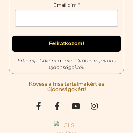
Email cím
*
Értesülj elsőként az akciókról és izgalmas
újdonságokról!
Kövess a friss tartalmakért és
újdonságokért!