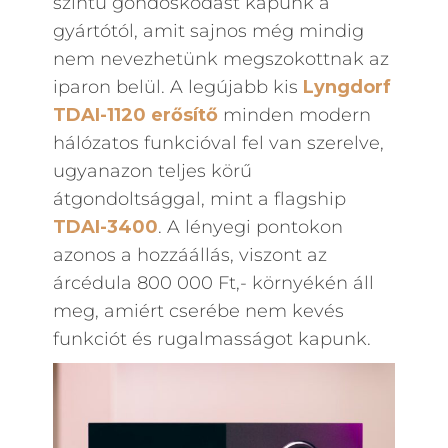
szintű gondoskodást kapunk a
gyártótól, amit sajnos még mindig
nem nevezhetünk megszokottnak az
iparon belül. A legújabb kis
Lyngdorf
TDAI-1120 erősítő
minden modern
hálózatos funkcióval fel van szerelve,
ugyanazon teljes körű
átgondoltsággal, mint a flagship
TDAI-3400
. A lényegi pontokon
azonos a hozzáállás, viszont az
árcédula 800 000 Ft,- környékén áll
meg, amiért cserébe nem kevés
funkciót és rugalmasságot kapunk.