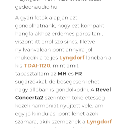
A gyári fotók alapján azt
gondolhatnánk, hogy ezt kompakt
hangfalakhoz érdemes párosítani,
viszont itt erről szó sincs. Illetve
nyilvánvalóan pont annyira jól
működik a teljes
Lyngdorf
láncban a
kis
TDAI-1120
, mint amit
tapasztaltam az
MH
és
FR
sugárzókkal, de bőségesen lehet
nagy állóban is gondolkodni. A
Revel
Concerta2
szerintem tökéletesség
közeli harmóniát nyújtott vele, ami
egy jó kiindulási pont lehet azok
számára, akik szemeznek a
Lyngdorf