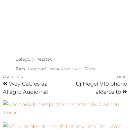
Category
Tesztek
Tags
Lyngdorf
Neat Acoustics
Revel
PREVIOUS
NEXT
Way Cables az
Új Hegel V10 phono
Allegro Audio-nál
előerősítő