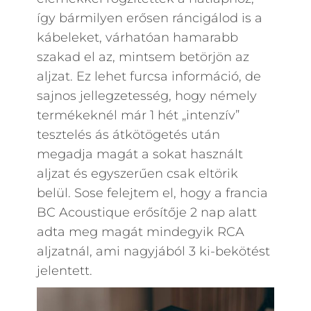
így bármilyen erősen ráncigálod is a
kábeleket, várhatóan hamarabb
szakad el az, mintsem betörjön az
aljzat. Ez lehet furcsa információ, de
sajnos jellegzetesség, hogy némely
termékeknél már 1 hét „intenzív”
tesztelés ás átkötögetés után
megadja magát a sokat használt
aljzat és egyszerűen csak eltörik
belül. Sose felejtem el, hogy a francia
BC Acoustique erősítője 2 nap alatt
adta meg magát mindegyik RCA
aljzatnál, ami nagyjából 3 ki-bekötést
jelentett.