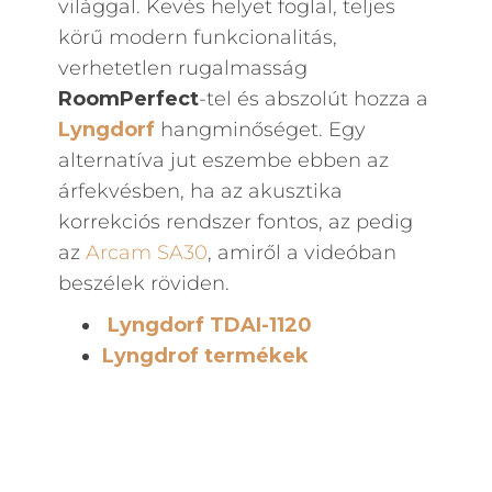
világgal. Kevés helyet foglal, teljes
körű modern funkcionalitás,
verhetetlen rugalmasság
RoomPerfect
-tel és abszolút hozza a
Lyngdorf
hangminőséget. Egy
alternatíva jut eszembe ebben az
árfekvésben, ha az akusztika
korrekciós rendszer fontos, az pedig
az
Arcam SA30
, amiről a videóban
beszélek röviden.
Lyngdorf TDAI-1120
Lyngdrof termékek