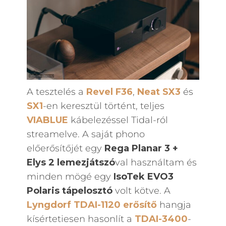
A tesztelés a
Revel F36
,
Neat SX3
és
SX1
-en keresztül történt, teljes
VIABLUE
kábelezéssel Tidal-ról
streamelve. A saját phono
előerősítőjét egy
Rega Planar 3 +
Elys 2 lemezjátszó
val használtam és
minden mögé egy
IsoTek EVO3
Polaris tápelosztó
volt kötve. A
Lyngdorf TDAI-1120 erősítő
hangja
kísértetiesen hasonlít a
TDAI-3400
-