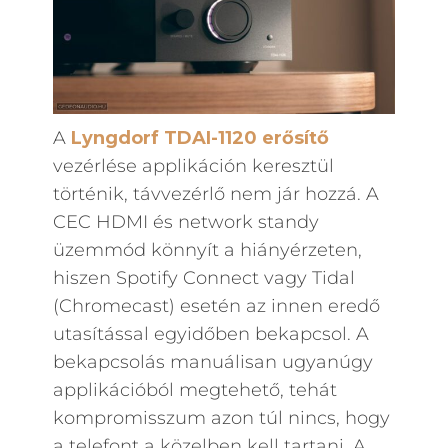
A
Lyngdorf TDAI-1120 erősítő
vezérlése applikáción keresztül
történik, távvezérlő nem jár hozzá. A
CEC HDMI és network standy
üzemmód könnyít a hiányérzeten,
hiszen Spotify Connect vagy Tidal
(Chromecast) esetén az innen eredő
utasítással egyidőben bekapcsol. A
bekapcsolás manuálisan ugyanúgy
applikációból megtehető, tehát
kompromisszum azon túl nincs, hogy
a telefont a közelben kell tartani. A