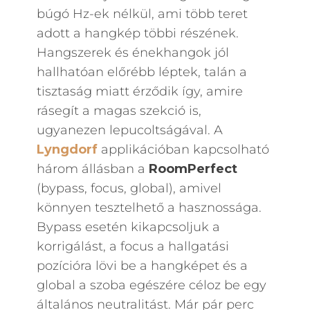
búgó Hz-ek nélkül, ami több teret
adott a hangkép többi részének.
Hangszerek és énekhangok jól
hallhatóan előrébb léptek, talán a
tisztaság miatt érződik így, amire
rásegít a magas szekció is,
ugyanezen lepucoltságával. A
Lyngdorf
applikációban kapcsolható
három állásban a
RoomPerfect
(bypass, focus, global), amivel
könnyen tesztelhető a hasznossága.
Bypass esetén kikapcsoljuk a
korrigálást, a focus a hallgatási
pozícióra lövi be a hangképet és a
global a szoba egészére céloz be egy
általános neutralitást. Már pár perc