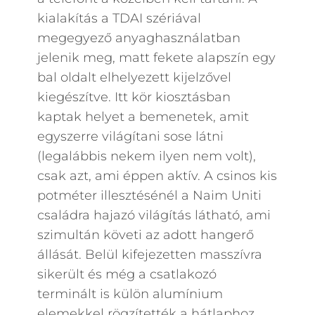
kialakítás a TDAI szériával
megegyező anyaghasználatban
jelenik meg, matt fekete alapszín egy
bal oldalt elhelyezett kijelzővel
kiegészítve. Itt kör kiosztásban
kaptak helyet a bemenetek, amit
egyszerre világítani sose látni
(legalábbis nekem ilyen nem volt),
csak azt, ami éppen aktív. A csinos kis
potméter illesztésénél a Naim Uniti
családra hajazó világítás látható, ami
szimultán követi az adott hangerő
állását. Belül kifejezetten masszívra
sikerült és még a csatlakozó
terminált is külön alumínium
elemekkel rögzítették a hátlaphoz,