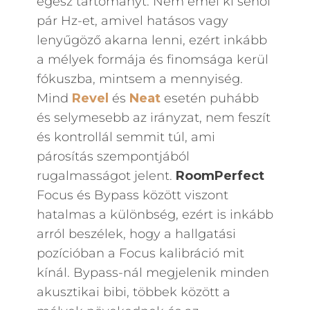
egész tartományt. Nem emel ki sehol
pár Hz-et, amivel hatásos vagy
lenyűgöző akarna lenni, ezért inkább
a mélyek formája és finomsága kerül
fókuszba, mintsem a mennyiség.
Mind
Revel
és
Neat
esetén puhább
és selymesebb az irányzat, nem feszít
és kontrollál semmit túl, ami
párosítás szempontjából
rugalmasságot jelent.
RoomPerfect
Focus és Bypass között viszont
hatalmas a különbség, ezért is inkább
arról beszélek, hogy a hallgatási
pozícióban a Focus kalibráció mit
kínál. Bypass-nál megjelenik minden
akusztikai bibi, többek között a