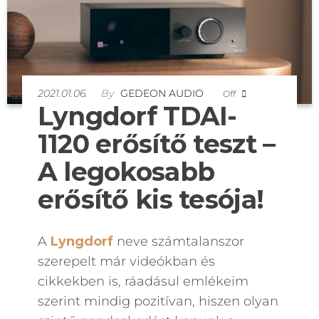
2021.01.06.
By
GEDEON AUDIO
Off
Lyngdorf TDAI-
1120 erősítő teszt –
A legokosabb
erősítő kis tesója!
A
Lyngdorf
neve számtalanszor
szerepelt már videókban és
cikkekben is, ráadásul emlékeim
szerint mindig pozitívan, hiszen olyan