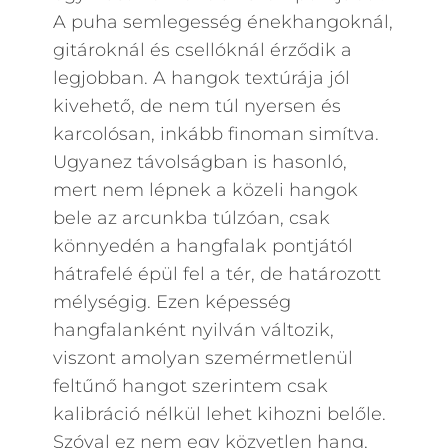
A puha semlegesség énekhangoknál,
gitároknál és csellóknál érződik a
legjobban. A hangok textúrája jól
kivehető, de nem túl nyersen és
karcolósan, inkább finoman simítva.
Ugyanez távolságban is hasonló,
mert nem lépnek a közeli hangok
bele az arcunkba túlzóan, csak
könnyedén a hangfalak pontjától
hátrafelé épül fel a tér, de határozott
mélységig. Ezen képesség
hangfalanként nyilván változik,
viszont amolyan szemérmetlenül
feltűnő hangot szerintem csak
kalibráció nélkül lehet kihozni belőle.
Szóval ez nem egy közvetlen hang,