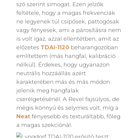
szó szerint simogat. Ezen jelzők
feltétele, hogy a magas frekvenciák
ne legyenek túl csípősek, pattogósak
vagy fényesek, ami a párosításra nem
is volt igaz, azzal ellentétben, amit az
előzetes
TDAI-1120
beharangozóban
említettem (más hangfal, kalibráció
nélkül). Érdekes, hogy ugyanazon
neutrális hozzáállás azért
karakterében más és más módon
jelenik meg hangfalak
cserélgetésénél. A Revel fajsúlyos, de
mégis könnyű és selymes volt, míg a
Neat
fényesebb és texturáltabb, főleg
a magas szekciónál.