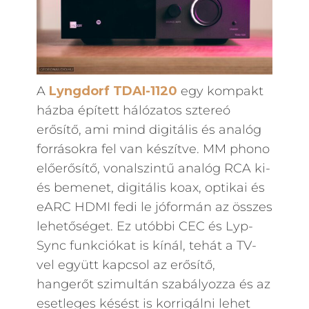
A
Lyngdorf TDAI-1120
egy kompakt
házba épített hálózatos sztereó
erősítő, ami mind digitális és analóg
forrásokra fel van készítve. MM phono
előerősítő, vonalszintű analóg RCA ki-
és bemenet, digitális koax, optikai és
eARC HDMI fedi le jóformán az összes
lehetőséget. Ez utóbbi CEC és Lyp-
Sync funkciókat is kínál, tehát a TV-
vel együtt kapcsol az erősítő,
hangerőt szimultán szabályozza és az
esetleges késést is korrigálni lehet