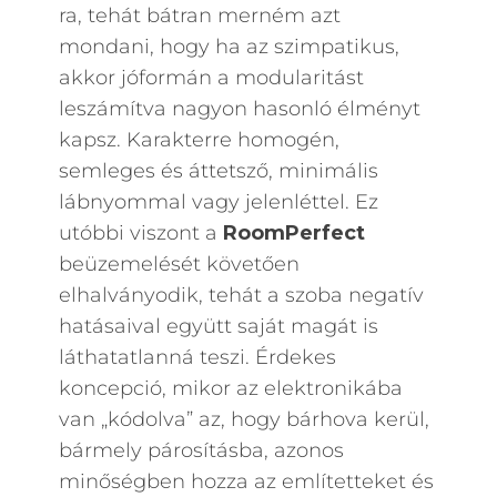
ra, tehát bátran merném azt
mondani, hogy ha az szimpatikus,
akkor jóformán a modularitást
leszámítva nagyon hasonló élményt
kapsz. Karakterre homogén,
semleges és áttetsző, minimális
lábnyommal vagy jelenléttel. Ez
utóbbi viszont a
RoomPerfect
beüzemelését követően
elhalványodik, tehát a szoba negatív
hatásaival együtt saját magát is
láthatatlanná teszi. Érdekes
koncepció, mikor az elektronikába
van „kódolva” az, hogy bárhova kerül,
bármely párosításba, azonos
minőségben hozza az említetteket és