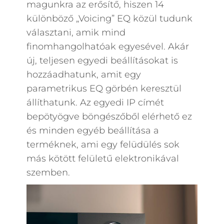
magunkra az erősítő, hiszen 14
különböző „Voicing” EQ közül tudunk
választani, amik mind
finomhangolhatóak egyesével. Akár
új, teljesen egyedi beállításokat is
hozzáadhatunk, amit egy
parametrikus EQ görbén keresztül
állíthatunk. Az egyedi IP címét
bepötyögve böngészőből elérhető ez
és minden egyéb beállítása a
terméknek, ami egy felüdülés sok
más kötött felületű elektronikával
szemben.