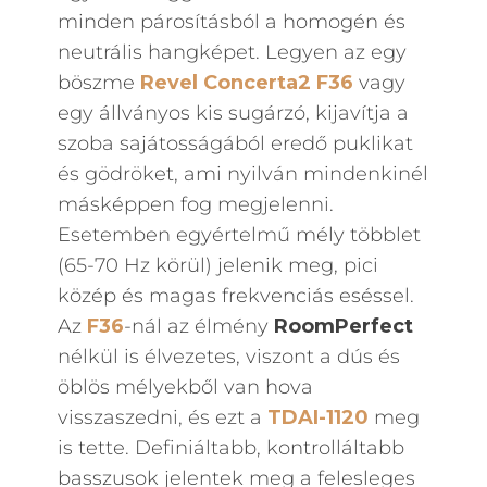
minden párosításból a homogén és
neutrális hangképet. Legyen az egy
böszme
Revel Concerta2 F36
vagy
egy állványos kis sugárzó, kijavítja a
szoba sajátosságából eredő puklikat
és gödröket, ami nyilván mindenkinél
másképpen fog megjelenni.
Esetemben egyértelmű mély többlet
(65-70 Hz körül) jelenik meg, pici
közép és magas frekvenciás eséssel.
Az
F36
-nál az élmény
RoomPerfect
nélkül is élvezetes, viszont a dús és
öblös mélyekből van hova
visszaszedni, és ezt a
TDAI-1120
meg
is tette. Definiáltabb, kontrolláltabb
basszusok jelentek meg a felesleges